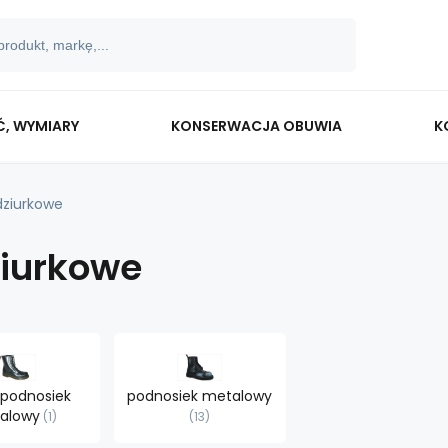
Ć, WYMIARY
KONSERWACJA OBUWIA
K
dziurkowe
ziurkowe
 podnosiek
podnosiek metalowy
alowy
1
13