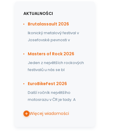
AKTUALNOŚCI
Brutalassault 2026
Ikonický metalový festival v
Josefovské pevnosti v
Masters of Rock 2026
Jeden z největších rockových
festivalů u nás se bl
EuroBikeFest 2026
Další ročník největšího
motosrazu v ČR je tady. A
Więcej wiadomości