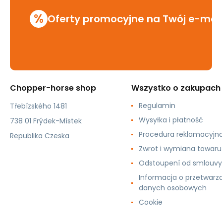
%
Oferty promocyjne na Twój e-mai
Chopper-horse shop
Wszystko o zakupach
Regulamin
Třebízského 1481
Wysyłka i płatność
738 01 Frýdek-Místek
Procedura reklamacyjn
Republika Czeska
Zwrot i wymiana towaru
Odstoupení od smlouvy
Informacja o przetwarz
danych osobowych
Cookie