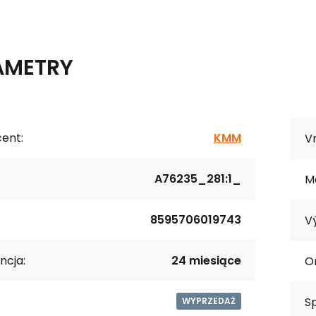
AMETRY
ent:
KMM
Vn
A76235_281:1_
Ma
8595706019743
V
ncja:
24 miesiące
Or
S
WYPRZEDAŻ