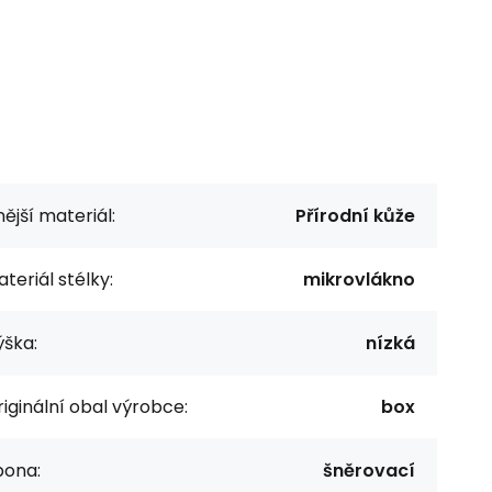
ější materiál:
Přírodní kůže
teriál stélky:
mikrovlákno
ýška:
nízká
iginální obal výrobce:
box
pona:
šněrovací