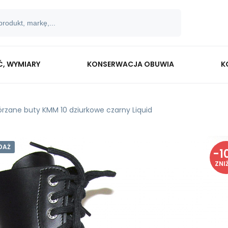
Ć, WYMIARY
KONSERWACJA OBUWIA
K
órzane buty KMM 10 dziurkowe czarny Liquid
DAŻ
-
1
ZNI