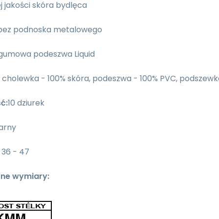
j jakości skóra bydlęca
 bez podnoska metalowego
" gumowa podeszwa Liquid
cholewka - 100% skóra, podeszwa - 100% PVC, podszewka
ć:
10 dziurek
arny
36 - 47
one wymiary: