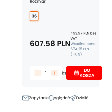
Rozmiar:
36
493.97
PLN
bez
VAT
607.58
PLN
Wspólna cena:
674.25
PLN
(-
10
%)
DO
ks
KOSZA
Zapytanie
oglądać
Dzielić