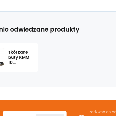
nio odwiedzane produkty
skórzane
buty KMM
10
dziurkowe
czarny
Liquid
zadzwoń do n