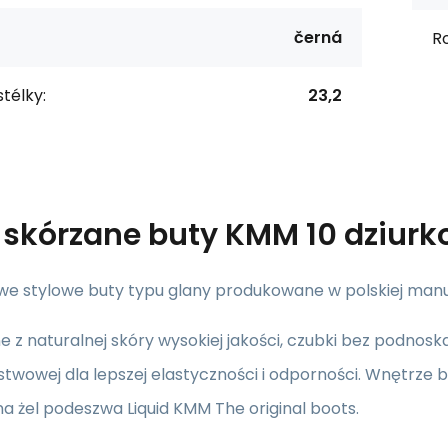
černá
R
stélky:
23,2
s
skórzane buty KMM 10 dziurk
we stylowe buty typu glany produkowane w polskiej manu
 z naturalnej skóry wysokiej jakości, czubki bez podno
twowej dla lepszej elastyczności i odporności. Wnętrze 
a żel podeszwa Liquid KMM The original boots.