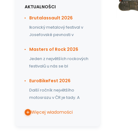
AKTUALNOŚCI
Brutalassault 2026
Ikonický metalový festival v
Josefovské pevnosti v
Masters of Rock 2026
Jeden z největších rockových
festivalů u nás se bl
EuroBikeFest 2026
Další ročník největšího
motosrazu v ČR je tady. A
Więcej wiadomości