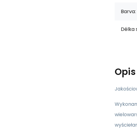
Barva:
Délka 
Opi
Jakościo
Wykonane
wielowars
wyściełan