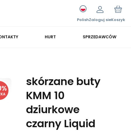
Polish
Zaloguj sie
Koszyk
ONTAKTY
HURT
SPRZEDAWCÓW
skórzane buty
0
%
KMM 10
ŻKA
dziurkowe
czarny Liquid