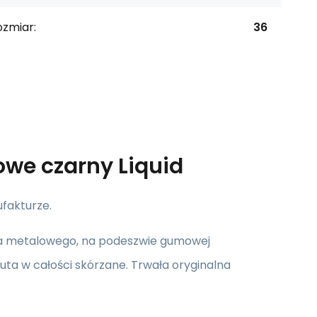
ozmiar:
36
owe czarny Liquid
fakturze.
ska metalowego, na podeszwie gumowej
buta w całości skórzane.
Trwała oryginalna