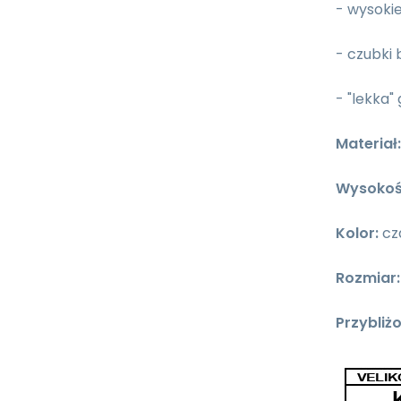
- wysokie
- czubki
- "lekka
Materiał:
Wysokoś
Kolor:
cz
Rozmiar:
Przybliż