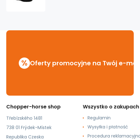
KMM
8
dziurkowe
czarny/biały
%
Oferty promocyjne na Twój e-mai
Chopper-horse shop
Wszystko o zakupach
Regulamin
Třebízského 1481
Wysyłka i płatność
738 01 Frýdek-Místek
Procedura reklamacyjn
Republika Czeska