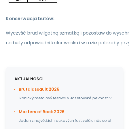
Konserwacja butów:
Wyczyść brud wilgotną szmatką i pozostaw do wyschn
na buty odpowiedni kolor wosku i w razie potrzeby prz
AKTUALNOŚCI
Brutalassault 2026
Ikonický metalový festival v Josefovské pevnosti v
Masters of Rock 2026
Jeden z největších rockových festivalů u nás se bl