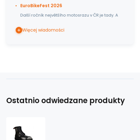
EuroBikeFest 2026
Další ročník největšího motosrazu v ČR je tady. A
Więcej wiadomości
Ostatnio odwiedzane produkty
skórzane
buty