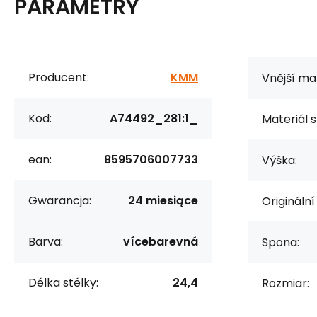
PARAMETRY
Producent:
KMM
Vnější mat
Kod:
A74492_281:1_
Materiál s
ean:
8595706007733
Výška:
Gwarancja:
24 miesiące
Originální
Barva:
vícebarevná
Spona:
Délka stélky:
24,4
Rozmiar: