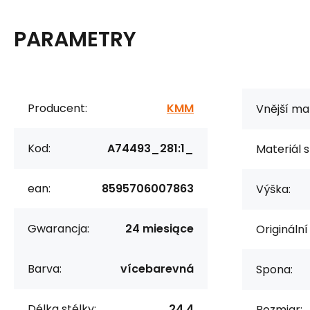
PARAMETRY
Producent:
KMM
Vnější mat
Kod:
A74493_281:1_
Materiál s
ean:
8595706007863
Výška:
Gwarancja:
24 miesiące
Originální
Barva:
vícebarevná
Spona:
Délka stélky:
24,4
Rozmiar: