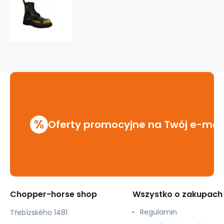
skórzane
buty
KMM
8
dziurkowe
czarny/
żółty
%
Oferty promocyjne na Twój e-mai
Chopper-horse shop
Wszystko o zakupach
Regulamin
Třebízského 1481