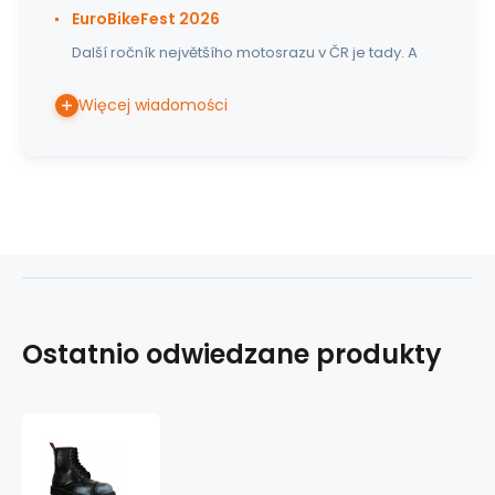
EuroBikeFest 2026
Další ročník největšího motosrazu v ČR je tady. A
Więcej wiadomości
Ostatnio odwiedzane produkty
skórzane
buty