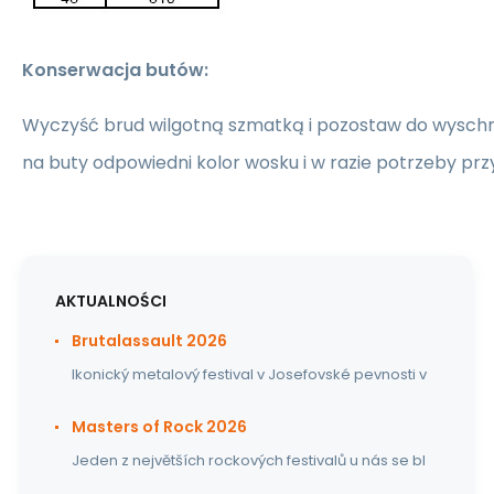
Konserwacja butów:
Wyczyść brud wilgotną szmatką i pozostaw do wyschn
na buty odpowiedni kolor wosku i w razie potrzeby prz
AKTUALNOŚCI
Brutalassault 2026
Ikonický metalový festival v Josefovské pevnosti v
Masters of Rock 2026
Jeden z největších rockových festivalů u nás se bl