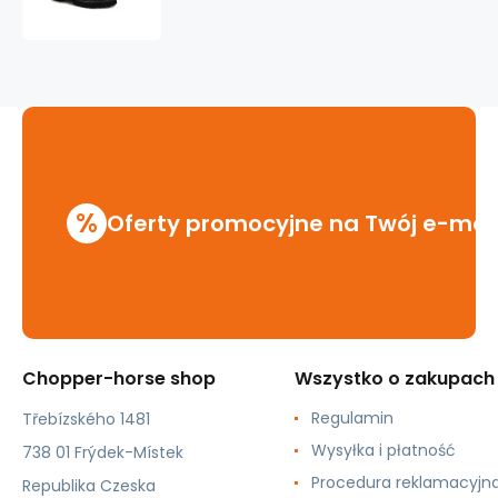
KMM
8
dziurkowe
czarny/jeans
%
Oferty promocyjne na Twój e-mai
Chopper-horse shop
Wszystko o zakupach
Regulamin
Třebízského 1481
Wysyłka i płatność
738 01 Frýdek-Místek
Procedura reklamacyjn
Republika Czeska