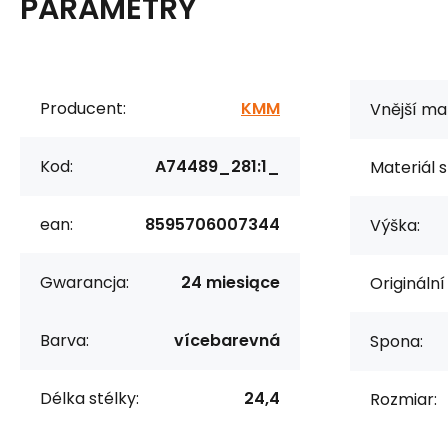
PARAMETRY
Producent:
KMM
Vnější mat
Kod:
A74489_281:1_
Materiál s
ean:
8595706007344
Výška:
Gwarancja:
24 miesiące
Originální
Barva:
vícebarevná
Spona:
Délka stélky:
24,4
Rozmiar: