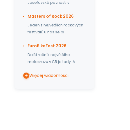
Josefovské pevnosti v
Masters of Rock 2026
Jeden z největších rockových
festivalů u nás se bl
EuroBikeFest 2026
Další ročník největšího
motosrazu v ČR je tady. A
Więcej wiadomości