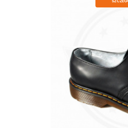
SZCZEG
Oryginalne skórzane buty firmy KMM – p