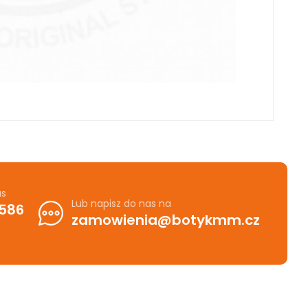
as
Lub napisz do nas na
 586
zamowienia@botykmm.cz