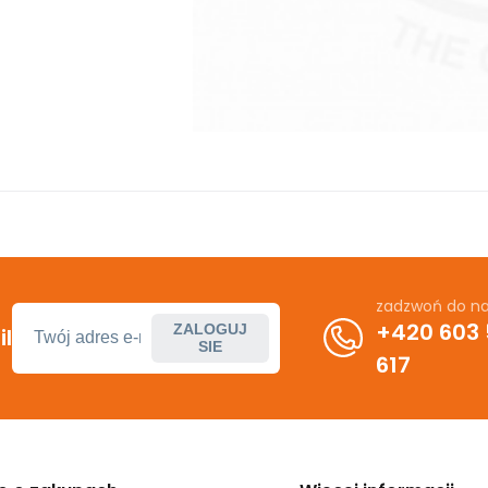
zadzwoń do n
+420 603
ZALOGUJ
l
SIE
617