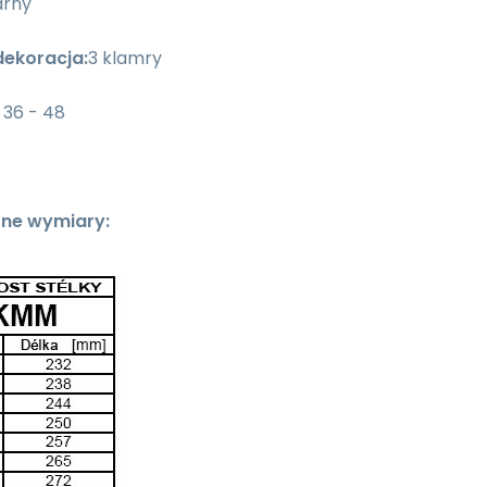
arny
dekoracja:
3 klamry
36 - 48
one wymiary: