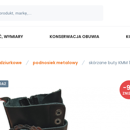
Ć, WYMIARY
KONSERWACJA OBUWIA
K
 dziurkowe
podnosiek metalowy
skórzane buty KMM 1
DAŻ
-
ZNI