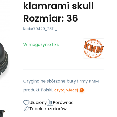
klamrami skull
Rozmiar: 36
Kod:
A79420_281:1_
W magazynie
1
ks
Oryginalne skórzane buty firmy KMM –
produkt Polski.
czytaj więcej
Ulubiony
Porównać
Tabele rozmiarów