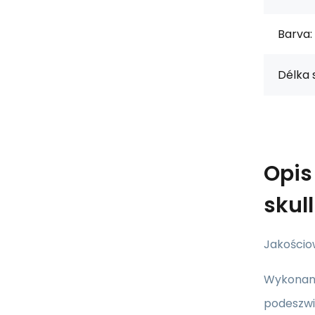
Barva:
Délka 
Opi
skull
Jakościo
Wykonane
podeszwi