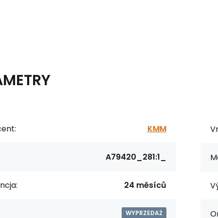
AMETRY
ent:
KMM
Vn
A79420_281:1_
Ma
ncja:
24 měsíců
V
Or
WYPRZEDAŻ