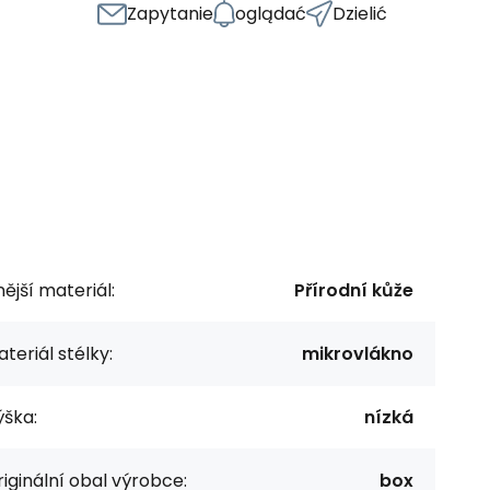
Zapytanie
oglądać
Dzielić
ější materiál:
Přírodní kůže
teriál stélky:
mikrovlákno
ýška:
nízká
iginální obal výrobce:
box