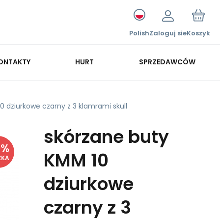
Polish
Zaloguj sie
Koszyk
ONTAKTY
HURT
SPRZEDAWCÓW
0 dziurkowe czarny z 3 klamrami skull
skórzane buty
9
%
KMM 10
ŻKA
dziurkowe
czarny z 3