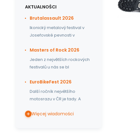
AKTUALNOŚCI
Brutalassault 2026
Ikonický metalový festival v
Josefovské pevnosti v
Masters of Rock 2026
Jeden z největších rockových
festivalů u nás se bl
EuroBikeFest 2026
Další ročník největšího
motosrazu v ČR je tady. A
Więcej wiadomości