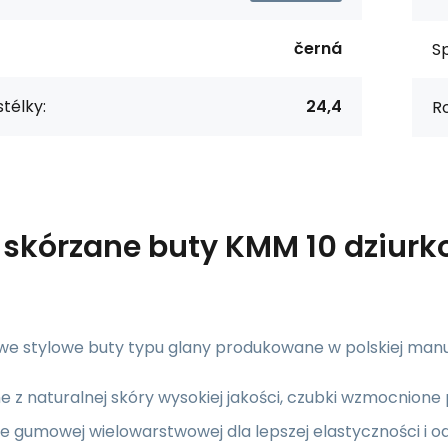
černá
S
stélky:
24,4
R
s
skórzane buty KMM 10 dziurk
we stylowe buty typu glany produkowane w polskiej manu
 z naturalnej skóry wysokiej jakości, czubki wzmocnio
e gumowej wielowarstwowej dla lepszej elastyczności i