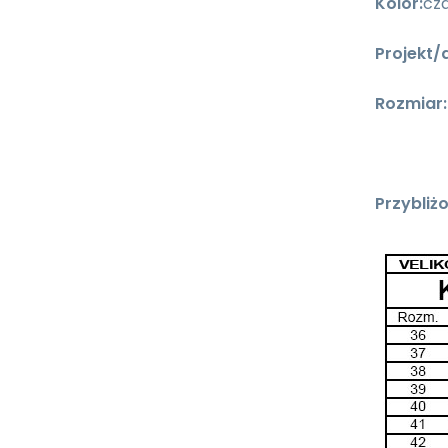
Kolor:
cz
Projekt/
Rozmiar:
Przybliż