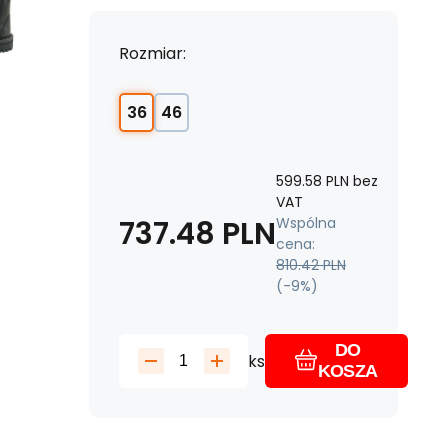
Rozmiar:
36
46
599.58
PLN
bez
VAT
737.48
PLN
Wspólna
cena:
810.42
PLN
(-
9
%)
DO
ks
KOSZA