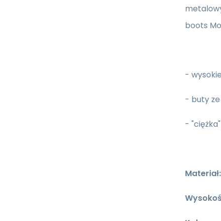
metalowy
boots Mo
- wysokie
- buty z
- "ciężk
Materiał:
Wysokoś