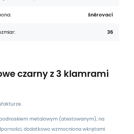
pona:
šněrovací
ozmiar:
36
owe czarny z 3 klamrami
fakturze.
ne podnoskiem metalowym (atestowanym), na
 odporności, dodatkowo wzmocniona wkrętami