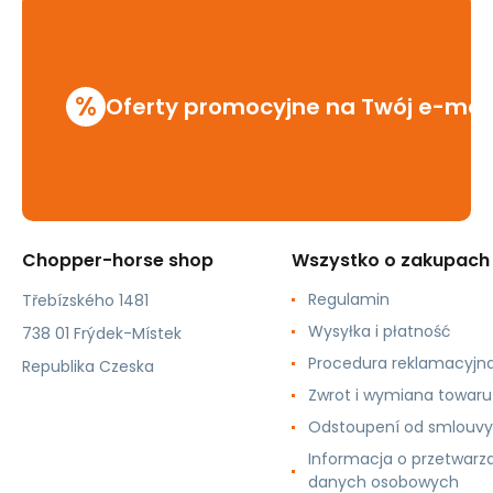
%
Oferty promocyjne na Twój e-mai
Chopper-horse shop
Wszystko o zakupach
Regulamin
Třebízského 1481
Wysyłka i płatność
738 01 Frýdek-Místek
Procedura reklamacyjn
Republika Czeska
Zwrot i wymiana towaru
Odstoupení od smlouvy
Informacja o przetwarz
danych osobowych