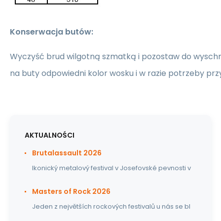
Konserwacja butów:
Wyczyść brud wilgotną szmatką i pozostaw do wyschn
na buty odpowiedni kolor wosku i w razie potrzeby prz
AKTUALNOŚCI
Brutalassault 2026
Ikonický metalový festival v Josefovské pevnosti v
Masters of Rock 2026
Jeden z největších rockových festivalů u nás se bl