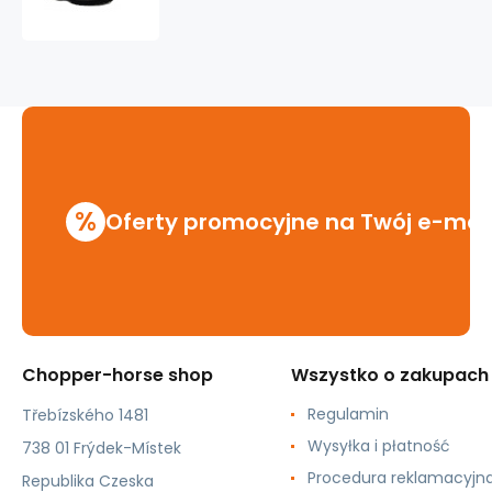
KMM
6
dziurkowe
czarny
%
Oferty promocyjne na Twój e-mai
Chopper-horse shop
Wszystko o zakupach
Regulamin
Třebízského 1481
Wysyłka i płatność
738 01 Frýdek-Místek
Procedura reklamacyjn
Republika Czeska