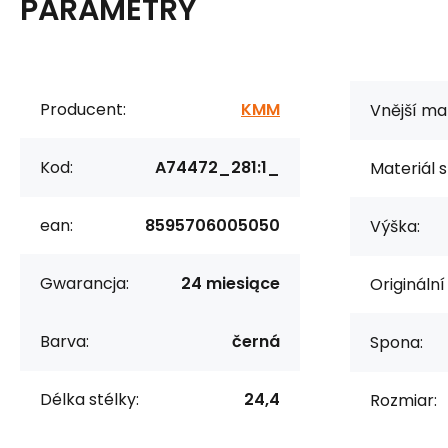
PARAMETRY
Producent:
KMM
Vnější mat
Kod:
A74472_281:1_
Materiál s
ean:
8595706005050
Výška:
Gwarancja:
24 miesiące
Originální
Barva:
černá
Spona:
Délka stélky:
24,4
Rozmiar: