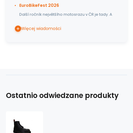
EuroBikeFest 2026
Další ročník největšího motosrazu v ČR je tady. A
Więcej wiadomości
Ostatnio odwiedzane produkty
skórzane
buty