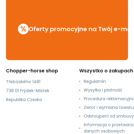
%
Oferty promocyjne na Twój e-mai
Chopper-horse shop
Wszystko o zakupach
Regulamin
Třebízského 1481
Wysyłka i płatność
738 01 Frýdek-Místek
Procedura reklamacyjn
Republika Czeska
Zwrot i wymiana towaru
Odstoupení od smlouvy
Informacja o przetwarz
danych osobowych