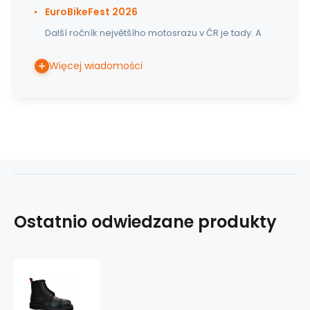
EuroBikeFest 2026
Další ročník největšího motosrazu v ČR je tady. A
Więcej wiadomości
Ostatnio odwiedzane produkty
skórzane
buty