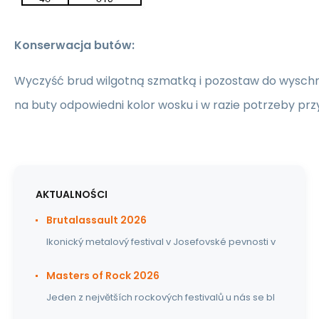
Konserwacja butów:
Wyczyść brud wilgotną szmatką i pozostaw do wyschn
na buty odpowiedni kolor wosku i w razie potrzeby prz
AKTUALNOŚCI
Brutalassault 2026
Ikonický metalový festival v Josefovské pevnosti v
Masters of Rock 2026
Jeden z největších rockových festivalů u nás se bl