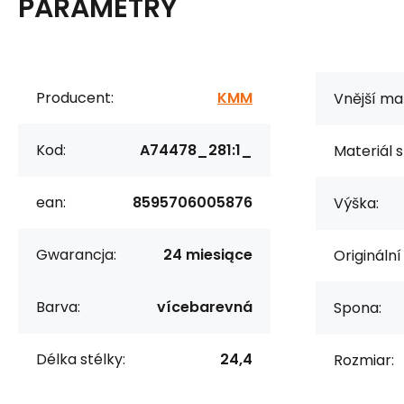
PARAMETRY
Producent:
KMM
Vnější mat
Kod:
A74478_281:1_
Materiál s
ean:
8595706005876
Výška:
Gwarancja:
24 miesiące
Originální
Barva:
vícebarevná
Spona:
Délka stélky:
24,4
Rozmiar: