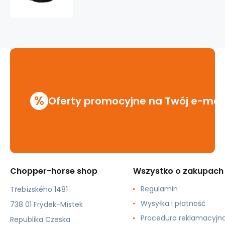
KMM
6
dziurkowe
czarny/zielony
%
Oferty promocyjne na Twój e-mai
Chopper-horse shop
Wszystko o zakupach
Regulamin
Třebízského 1481
Wysyłka i płatność
738 01 Frýdek-Místek
Procedura reklamacyjn
Republika Czeska