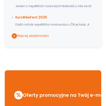
Jeden z největších rockových festivalů u nás se bl
EuroBikeFest 2026
Další ročník největšího motosrazu v ČR je tady. A
Więcej wiadomości
%
Oferty promocyjne na Twój e-mai