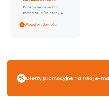
Další ročník největšího
motosrazu v ČR je tady. A
Więcej wiadomości
%
Oferty promocyjne na Twój e-mai