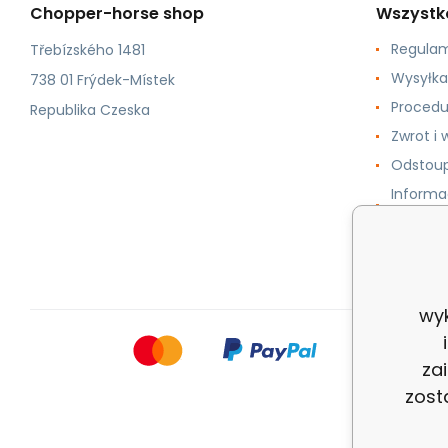
Chopper-horse shop
Wszystk
Regula
Třebízského 1481
Wysyłka
738 01 Frýdek-Místek
Procedu
Republika Czeska
Zwrot i
Odstoup
Informa
danych
Cookie
wy
za
zost