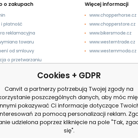
o o zakupach
Więcej informacji
min
www.chopperhorse.cz
 i płatność
www.chopperstore.cz
ra reklamacyjna
www.bikersmode.cz
 wymiana towaru
www.westerntrade.cz
ení od smlouvy
www.westernmoda.cz
cja o przetwarzaniu
 osobowych
Cookies + GDPR
Canvit a partnerzy potrzebują Twojej zgody na
korzystanie poszczególnych danych, aby móc mię
innymi pokazywać Ci informacje dotyczące Twoic
interesowań za pomocą personalizacji reklam. Zg
anie udzielona poprzez kliknięcie na pole "Tak, zg
się".