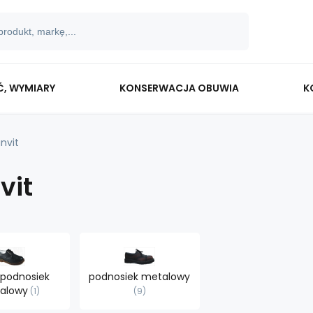
Ć, WYMIARY
KONSERWACJA OBUWIA
K
nvit
vit
 podnosiek
podnosiek metalowy
alowy
1
9