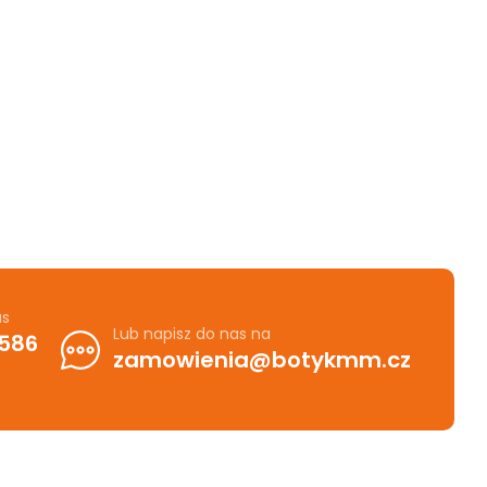
as
Lub napisz do nas na
 586
zamowienia@botykmm.cz