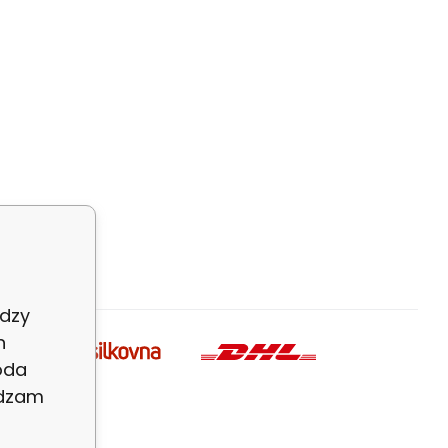
dzy
h
oda
adzam