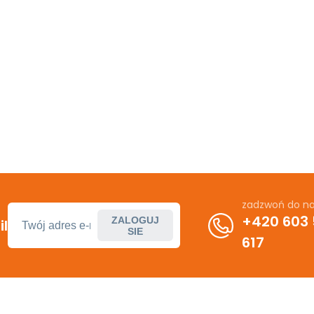
zadzwoń do n
+420 603
ZALOGUJ
l
SIE
617