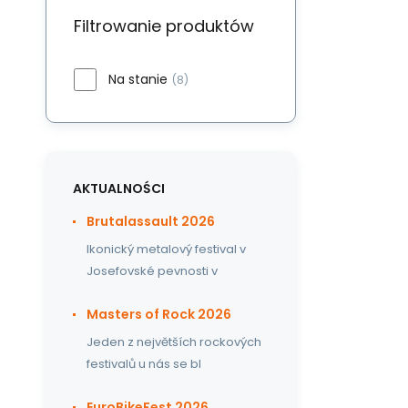
Filtrowanie produktów
Na stanie
(8)
AKTUALNOŚCI
Brutalassault 2026
Ikonický metalový festival v
Josefovské pevnosti v
Masters of Rock 2026
Jeden z největších rockových
festivalů u nás se bl
EuroBikeFest 2026