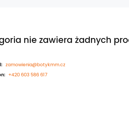
goria nie zawiera żadnych pr
:
zamowienia@botykmm.cz
on:
+420 603 586 617