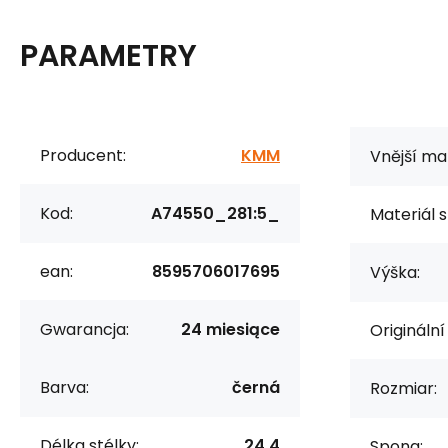
PARAMETRY
Producent:
KMM
Vnější mat
Kod:
A74550_281:5_
Materiál s
ean:
8595706017695
Výška:
Gwarancja:
24 miesiące
Originální
Barva:
černá
Rozmiar:
Délka stélky:
24,4
Spona: