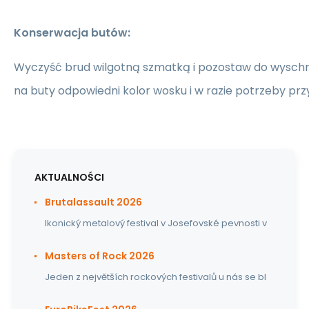
Konserwacja butów:
Wyczyść brud wilgotną szmatką i pozostaw do wyschn
na buty odpowiedni kolor wosku i w razie potrzeby prz
AKTUALNOŚCI
Brutalassault 2026
Ikonický metalový festival v Josefovské pevnosti v
Masters of Rock 2026
Jeden z největších rockových festivalů u nás se bl