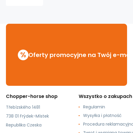
moto
czarny
%
Oferty promocyjne na Twój e-mai
Chopper-horse shop
Wszystko o zakupach
Regulamin
Třebízského 1481
Wysyłka i płatność
738 01 Frýdek-Místek
Procedura reklamacyjn
Republika Czeska
Zwrot i wymiana towaru