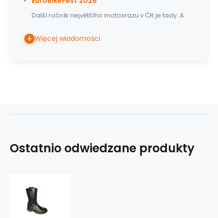
EuroBikeFest 2026
Další ročník největšího motosrazu v ČR je tady. A
Więcej wiadomości
Ostatnio odwiedzane produkty
skórzane
buty
KMM